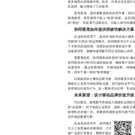
发本地受众的情感共鸣。此外，许多企业在设计过
乱流程，极大降低了工作效率。
更有甚者，面对频繁更新的内容节奏，部分团
视觉疲劳，甚至被用户贴上“低质”标签。这些
的“美化”，而是基于品牌定位、目标人群与传播
协同视觉如何提供突破性解决方案
在这样的背景下，南昌本地的专业设计服务商
司那种“大而全”的运营模式，协同视觉专注于公
了丰富的实战经验。其团队由资深视觉设计师、
业服务背景，能够快速理解不同企业的核心诉求
更重要的是，协同视觉始终坚持“定制化+敏捷
程控制在48小时内完成初稿反馈，确保客户在
深度协作，通过前期调研、关键词提取、情绪
性，而非千篇一律的“套用模板”。
以某南昌本土餐饮品牌为例，协同视觉为其策划
赣南红土色系与传统剪纸元素，还巧妙结合节气文
发率较以往提升67%。这一案例充分证明：专业设
未来展望：设计驱动品牌价值升级
可以预见，随着数字营销进入精细化运营阶段，
的“必选项”。对于南昌企业而言，选择一家真正
续增长的关键一步。而像协同视觉这样扎根于区
态升级的重要引擎。
在未来的合作中，协同视觉将继续聚焦于提升
与人工创意融合的新路径，力求在保持原创性的
推广还是日常推文，都将呈现出更高水准的视觉