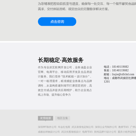
长期稳定·高效服务
电话：
18140119082
作为专业的互联网开发公司，业务涵盖企业
售前：
18140119082
官网、电商平台、移动应用开发及全品类设
邮箱：liujie@cdlchd.com
计服务。我们坚持 “技术赋能 + 设计加分”，
地址：成都市武侯区红牌楼
一对一梳理需求，精准捕捉业务痛点与品牌
1201
调性，从架构搭建到细节打磨层层把控，高
效交付成品并提供后期维护，助力企业抢占
线上市场、提升核心竞争力
友情链接
地区合集
深圳PPT制作公司
年会红包雨
武汉表情包定制公司
深圳公众号制作公司
教师节H5
广州
成都吉祥物设计公司
武汉长图海报设计
电商节H5
郑州品牌VI设计公司
重庆小程序定制