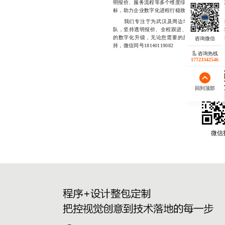
明报价、服务流程等多个维度综合评估。只有建立
标，助力企业数字化进程行稳致远。
我们专注于为武汉及周边地区企业提供定制
队，坚持透明报价、全程跟进、交付即可用的开
的数字化升级，无论您需要的是小程序开发、H
持，微信同号18140119082
咨询热线
17723342546
回到顶部
微信