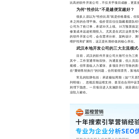
比高的软件开发公司，不仅关乎项目成败，更直
为何“性价比”不是越便宜越好？
很多人误以为“性价比高”就是价格最低，但实
本之间的合理平衡。低价背后往往隐藏着团队经
公司为了抢订单，承诺30天上线、10万预算搞
修复成本远超初期投入。尤其是在武汉这类竞争
的软件开发公司，会在需求分析、架构设计、测
维护性和扩展性，这正是长期价值的核心所在。
武汉本地开发公司的三大主流模式
目前，武汉的软件开发公司大致可分为三类：
其中，工作室通常响应快、沟通直接，但人员流
规模，但常面临人力紧张、多项目并行导致的质
在“重销售轻执行”的问题，合同签得漂亮，落地
常见的陷阱包括：承诺极短周期（如“7天原型”
列明细）、忽视后期运维支持、甚至在合同中设置
则埋下隐患。一旦项目进入实施阶段，就容易出
业陷入被动。