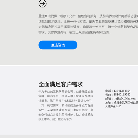
全面满足客户需求
电话：
13541384954
作为专业的互联网开发公司，业务涵盖企业
售前：
18140119082
官网、电商平台、移动应用开发及全品类设
邮箱：liujie@cdlchd.com
计服务。我们坚持 “技术赋能 + 设计加分”，
地址：成都市武侯区长益路
一对一梳理需求，精准捕捉业务痛点与品牌
大厦B座1201
调性，从架构搭建到细节打磨层层把控，高
效交付成品并提供后期维护，助力企业抢占
线上市场、提升核心竞争力