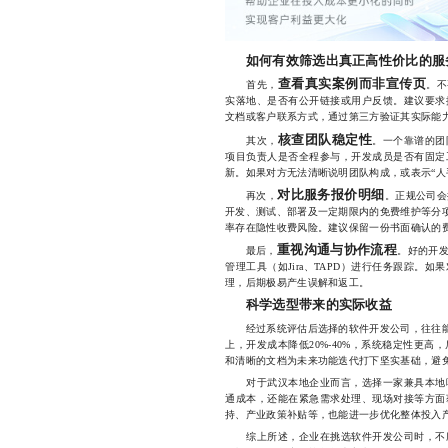
如何有效筛选出真正高性价比的服
查看真实案例而非宣传页
首先，
。不
实落地、是否有公开链接或用户反馈。建议要求
文档或客户联系方式，通过第三方验证其实际能
核查团队稳定性
其次，
。一个靠谱的团
项目负责人是否全程参与，开发成员是否有固定
新。如果对方无法清晰说明团队构成，或表示“人
对比服务报价明细
再次，
。正规公司会
开发、测试、部署及一定期限内的免费维护等分项
率存在隐性收费风险。建议保留一份书面确认的
重视沟通与协作流程
最后，
。好的开
管理工具（如Jira、TAPD）进行任务跟踪。
理，后期极易产生误解和返工。
科学选型带来的实际收益
经过系统评估后选择的软件开发公司，往往能带
上，开发成本降低20%-40%，系统稳定性更
和清晰的文档为未来功能迭代打下坚实基础，避
对于武汉本地企业而言，选择一家兼具本地响
通成本，还能在紧急需求处理、现场对接等方面
持、产业政策补贴等，也能进一步优化整体投入
综上所述，企业在挑选软件开发公司时，不应