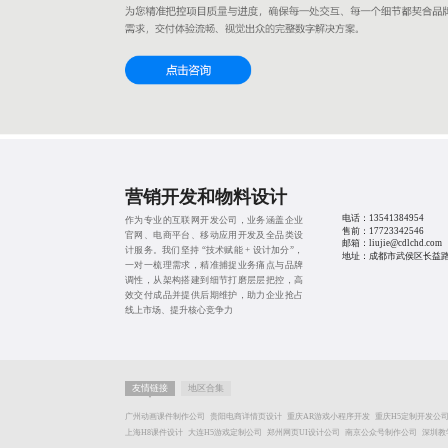
营销开发和物料设计
电话：
13541384954
作为专业的互联网开发公司，业务涵盖企业
售前：
17723342546
官网、电商平台、移动应用开发及全品类设
邮箱：liujie@cdlchd.com
计服务。我们坚持 “技术赋能 + 设计加分”，
地址：成都市武侯区长益路1
一对一梳理需求，精准捕捉业务痛点与品牌
调性，从架构搭建到细节打磨层层把控，高
效交付成品并提供后期维护，助力企业抢占
线上市场、提升核心竞争力
友情链接
地区合集
广州动画课件制作公司
贵阳电商详情页设计
重庆AR游戏小程序开发
重庆H5定制开发公
上海H8课件设计
大连H5游戏定制公司
郑州网页UI设计公司
南京公众号制作公司
深圳教