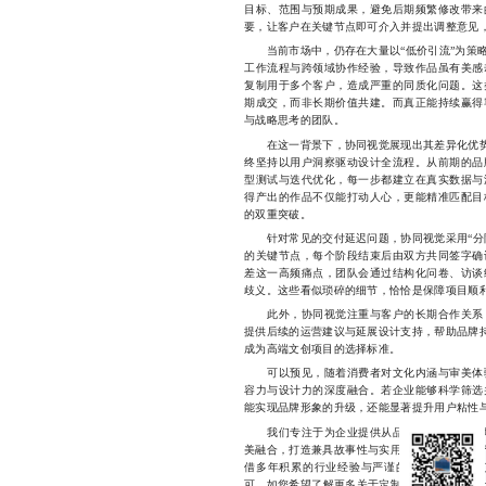
目标、范围与预期成果，避免后期频繁修改带来
要，让客户在关键节点即可介入并提出调整意见
当前市场中，仍存在大量以“低价引流”为策略
工作流程与跨领域协作经验，导致作品虽有美感
复制用于多个客户，造成严重的同质化问题。这
期成交，而非长期价值共建。而真正能持续赢得
与战略思考的团队。
在这一背景下，协同视觉展现出其差异化优势。
终坚持以用户洞察驱动设计全流程。从前期的品
型测试与迭代优化，每一步都建立在真实数据与
得产出的作品不仅能打动人心，更能精准匹配目
的双重突破。
针对常见的交付延迟问题，协同视觉采用“分阶
的关键节点，每个阶段结束后由双方共同签字确
差这一高频痛点，团队会通过结构化问卷、访谈
歧义。这些看似琐碎的细节，恰恰是保障项目顺
此外，协同视觉注重与客户的长期合作关系，
提供后续的运营建议与延展设计支持，帮助品牌持
成为高端文创项目的选择标准。
可以预见，随着消费者对文化内涵与审美体验
容力与设计力的深度融合。若企业能够科学筛选
能实现品牌形象的升级，还能显著提升用户粘性
我们专注于为企业提供从品牌定位到产品落地
美融合，打造兼具故事性与实用性的高品质文创产
借多年积累的行业经验与严谨的服务流程，我
可。如您希望了解更多关于定制化文创方案的设计思路