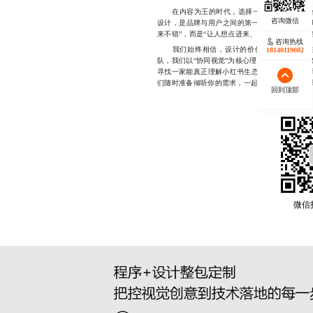
在内容为王的时代，选择一家真正专业的合作
设计，是品牌与用户之间的第一道桥梁，也是提
来不错”，而是“让人想点进来、愿意留下来、最
咨询热线
我们始终相信，设计的价值不止于美，更在
18140119082
队，我们以“协同视觉”为核心理念，坚持从品牌
寻找一家能真正理解小红书生态、并愿意与你共同成长
们随时准备倾听你的需求，一起打磨出属于你的
回到顶部
微信