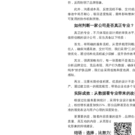
符，反而削弱了品牌形象。
此外，沟通成本高、反馈流程不畅、交付成果
修改中耗尽耐心，项目进度拖延，最终影响整体
可复用的协作机制所致。
如何判断一家公司是否真正专业？
真正的专业，不只体现在设计师的审美水平上
值得信赖的设计公司，应当具备以下特质：
首先，有明确的服务流程。从需求梳理到概念
任人，确保沟通高效、交付可控。我们采用“三步
馈优化，通过结构化流程减少误解，提升协作效
其次，强调策略先行。每一张图都不是孤立的
分析品牌定位、竞品表现、用户行为数据，确保
纯净”的护肤品牌，我们会采用低饱和度色调、自
感知。
再次，注重长期价值积累。优质的设计不是一
产。通过建立统一的视觉规范，帮助企业在多个
实际成效：从数据看专业带来的改
根据过往服务案例统计，采用专业设计服务的
上，粉丝增长速度加快25%，部分品牌甚至在关
准的视觉表达与用户心理的深度契合。
更重要的是，随着内容质量的提升，品牌在小
质量、高互动的内容，从而形成正向循环。长远
化形象的持续建设。
结语：选择，比努力更重要