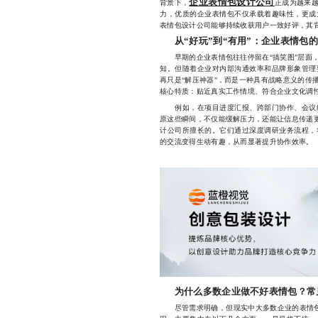
企业表情包设计公司
背景下，
正成为越来
力，优质的企业表情包不仅承载着趣味性，更成
表情包设计公司能够持续收获用户一致好评，其
从“好玩”到“有用”：企业表情包
早期的企业表情包往往停留在“搞笑图”层面，
知。但随着企业对内部沟通效率和品牌形象管理
再只是“解压神器”，而是一种具有战略意义的传
核心特质：贴近真实工作情境、符合企业文化调
例如，在项目进度汇报、跨部门协作、会议纪
原这些瞬间，不仅能缓解压力，还能让信息传递更
计公司所擅长的。它们通过深度调研业务流程，
的交流变得生动有趣，从而显著提升协作效率。
为什么多数企业做不好表情包？常
尽管需求明确，但现实中大多数企业的表情包项