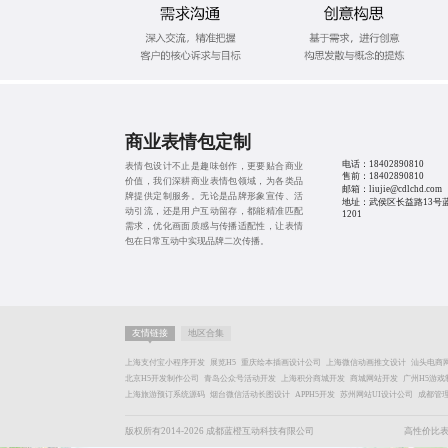
商业表情包定制
电话：
18402890810
表情包设计不止是趣味创作，更要贴合商业
售前：
18402890810
价值，我们深耕商业表情包领域，为各类品
邮箱：liujie@cdlchd.com
牌提供定制服务。无论是品牌形象宣传、活
地址：武侯区长益路13号
动引流，还是用户互动留存，都能精准匹配
1201
需求，优化画面质感与传播适配性，让表情
包在日常互动中实现品牌二次传播。
友情链接
地区合集
上海支付宝小程序开发
展览H5
重庆绘本插画设计公司
上海微信动画推文设计
汕头电商
北京H5开发制作公司
青岛公众号活动开发
上海积分商城开发
商城网站开发
广州H5游戏
上海旅游预订系统源码
烟台微信活动长图设计
APPH5开发
苏州网站UI设计公司
成都管
版权所有2014-2026 成都蓝橙互动科技有限公司
高性价比