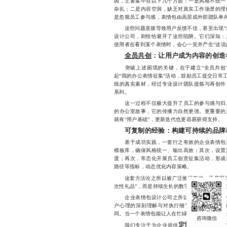
因，主要集中在以下几个方面：一是风格不统一
杂乱；二是内容空洞，缺乏对真实工作场景的理
是忽视员工参与感，表情包由高层或外部团队单
这些问题直接导致用户反馈不佳，甚至出现“用
设计公司，则恰恰避开了这些陷阱。它们深知：
使用者在看到某个表情时，会心一笑并产生“这说
全员共创
：让用户成为内容的创造
突破上述困境的关键，在于建立“全员共创”
起“我的办公表情征集”活动，鼓励员工提交日常
线的真实素材，经过专业设计团队提炼与再创作
系列。
这一过程不仅极大提升了员工的参与感与归属
的办公室故事，它的传播力自然更强。更重要的
就有“用户基础”，更新迭代也更容易获得支持。
可复制的经验：构建可持续的品牌
基于成功实践，一套行之有效的企业表情包运
模板库，确保风格统一、输出高效；其次，设置
度；再次，常态化开展员工创意征集活动，形成
路径等指标，动态优化内容策略。
这套方法论之所以被广泛验证有效，正是因为
次性礼品”，而是持续生长的数字资产，它便真正实
企业表情包设计公司之所以能在众多服务商中
户心理的深刻理解与对执行细节的极致打磨。
同。当一个表情包能让人在忙碌一天后忍不住发
定制化表情包设
我们专注于为企业提供