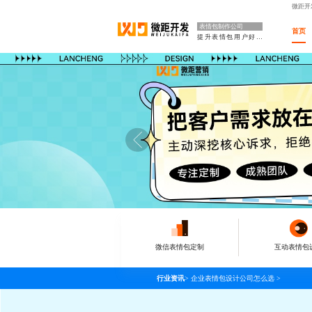
微距开
表情包制作公司
首页
提升表情包用户好感
微信表情包定制
互动表情包
行业资讯
>
企业表情包设计公司怎么选
>